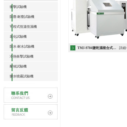
衝擊試驗機
防塵‧耐塵試驗機
可程式恆溫恆濕機
老化試驗機
防水‧耐水試驗機
TMJ-9704鹽乾濕複合式…
詳細
冷熱衝擊試驗機
耐候試驗機
鹽水噴霧試驗機